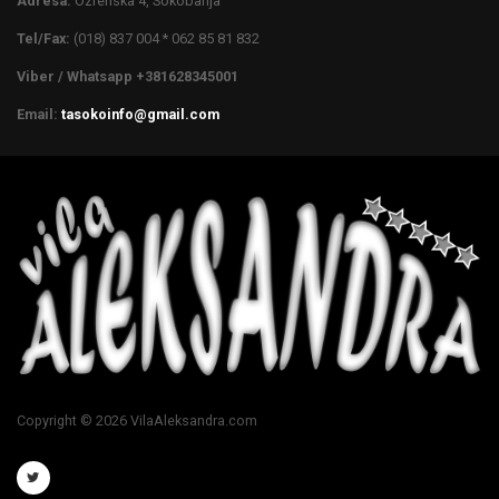
Adresa:
Ozrenska 4, Sokobanja
Tel/Fax:
(018) 837 004 * 062 85 81 832
Viber / Whatsapp +381628345001
Email:
tasokoinfo@gmail.com
Copyright © 2026 VilaAleksandra.com