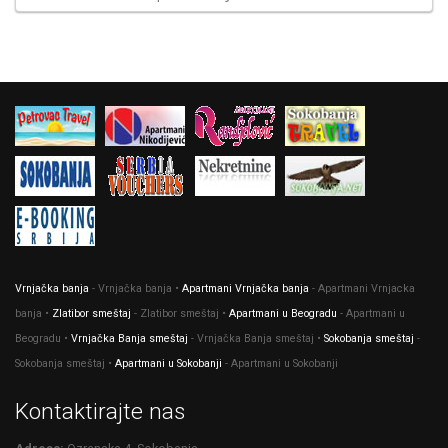
Vrnjačka banja
- Vrnjačka banja •
Apartmani Vrnjačka banja
- Apartmani Vrnjacka
banja •
Zlatibor smeštaj
- Zlatibor smeštaj •
Apartmani u Beogradu
- Apartmani u
Beogradu •
Vrnjačka Banja smeštaj
- Vrnjačka Banja smeštaj •
Sokobanja smeštaj
-
Sokobanja smeštaj •
Apartmani u Sokobanji
- Apartmani u Sokobanji
Kontaktirajte nas