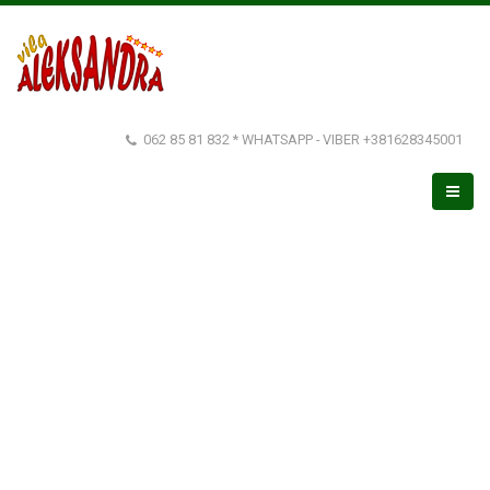
062 85 81 832 * WHATSAPP - VIBER +381628345001