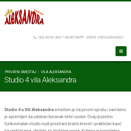
062 85 81 832 * WHATSAPP - VIBER +381628345001
PRIVATNI SMEŠTAJ
VILA ALEKSANDRA
Studio 4 vila Aleksandra
Studio 4 u Vili Aleksandra
smešten je na prvom spratu i savršeno
je opremljen za udoban boravak četiri osobe. Ovaj izuzetno
funkcionalan studio nudi prostrani bračni krevet i praktičan kauč
na rasklapanje, idealan za dodatne goste. Kuhinja je kompletno