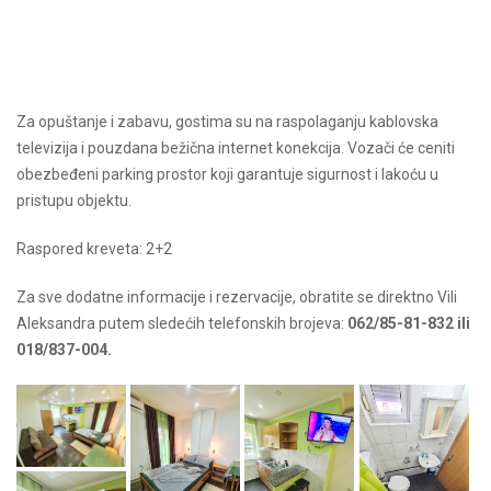
Za opuštanje i zabavu, gostima su na raspolaganju kablovska
televizija i pouzdana bežična internet konekcija. Vozači će ceniti
obezbeđeni parking prostor koji garantuje sigurnost i lakoću u
pristupu objektu.
Raspored kreveta: 2+2
Za sve dodatne informacije i rezervacije, obratite se direktno Vili
Aleksandra putem sledećih telefonskih brojeva:
062/85-81-832 ili
018/837-004.