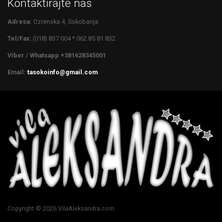
Kontaktirajte nas
Adresa:
Ozrenska 4, Sokobanja
Tel/Fax:
(018) 837 004 * 062 85 81 832
Viber / Whatsapp +381628345001
Email:
tasokoinfo@gmail.com
Copyright © 2026 VilaAleksandra.com