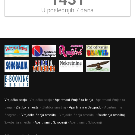
U poslednjih 7 dana
Vrnjačka banja
- Vrnjačka banja •
Apartmani Vrnjačka banja
- Apartmani Vrnjacka
banja •
Zlatibor smeštaj
- Zlatibor smeštaj •
Apartmani u Beogradu
- Apartmani u
Beogradu •
Vrnjačka Banja smeštaj
- Vrnjačka Banja smeštaj •
Sokobanja smeštaj
-
Sokobanja smeštaj •
Apartmani u Sokobanji
- Apartmani u Sokobanji