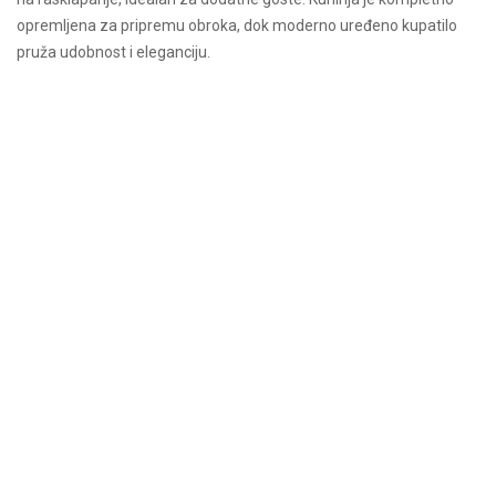
opremljena za pripremu obroka, dok moderno uređeno kupatilo
pruža udobnost i eleganciju.