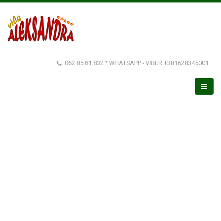
062 85 81 832 * WHATSAPP - VIBER +381628345001