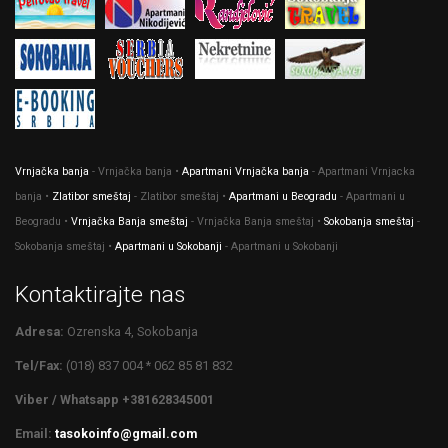
Vrnjačka banja
- Vrnjačka banja •
Apartmani Vrnjačka banja
- Apartmani Vrnjacka
banja •
Zlatibor smeštaj
- Zlatibor smeštaj •
Apartmani u Beogradu
- Apartmani u
Beogradu •
Vrnjačka Banja smeštaj
- Vrnjačka Banja smeštaj •
Sokobanja smeštaj
-
Sokobanja smeštaj •
Apartmani u Sokobanji
- Apartmani u Sokobanji
Kontaktirajte nas
Adresa:
Ozrenska 4, Sokobanja
Tel/Fax:
(018) 837 004 * 062 85 81 832
Viber / Whatsapp +381628345001
Email:
tasokoinfo@gmail.com