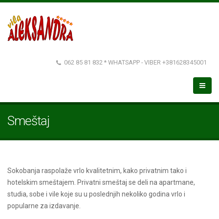
062 85 81 832 * WHATSAPP - VIBER +381628345001
Smeštaj
Sokobanja raspolaže vrlo kvalitetnim, kako privatnim tako i
hotelskim smeštajem. Privatni smeštaj se deli na apartmane,
studia, sobe i vile koje su u poslednjih nekoliko godina vrlo i
popularne za izdavanje.