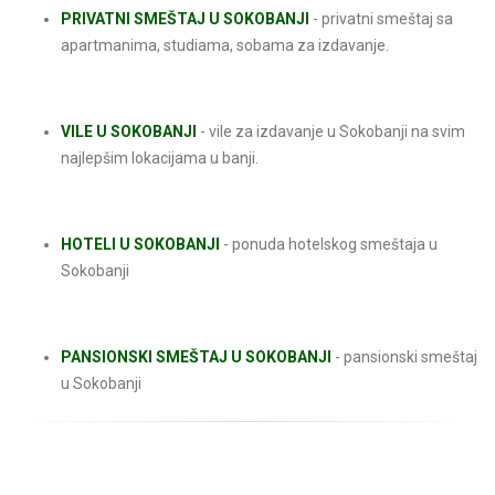
PRIVATNI SMEŠTAJ U SOKOBANJI
- privatni smeštaj sa
apartmanima, studiama, sobama za izdavanje.
VILE U SOKOBANJI
- vile za izdavanje u Sokobanji na svim
najlepšim lokacijama u banji.
HOTELI U SOKOBANJI
- ponuda hotelskog smeštaja u
Sokobanji
PANSIONSKI SMEŠTAJ U SOKOBANJI
- pansionski smeštaj
u Sokobanji