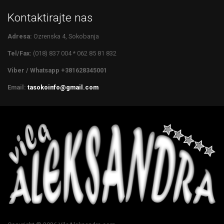
Kontaktirajte nas
Adresa:
Ozrenska 4, Sokobanja
Tel/Fax:
(018) 837 004 * 062 85 81 832
Viber / Whatsapp +381628345001
Email:
tasokoinfo@gmail.com