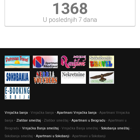
1526
U poslednjih 7 dana
Vrnjačka banja
- Vrnjačka banja •
Apartmani Vrnjačka banja
- Apartmani Vrnjacka
banja •
Zlatibor smeštaj
- Zlatibor smeštaj •
Apartmani u Beogradu
- Apartmani u
Beogradu •
Vrnjačka Banja smeštaj
- Vrnjačka Banja smeštaj •
Sokobanja smeštaj
-
Sokobanja smeštaj •
Apartmani u Sokobanji
- Apartmani u Sokobanji