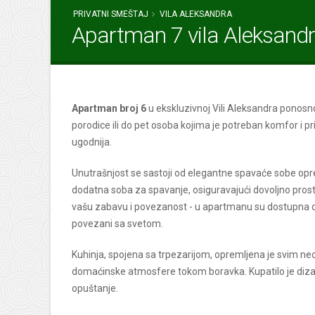
PRIVATNI SMEŠTAJ
VILA ALEKSANDRA
Apartman 7 vila Aleksand
Apartman broj 6
u ekskluzivnoj Vili Aleksandra ponosn
porodice ili do pet osoba kojima je potreban komfor i p
ugodnija.
Unutrašnjost se sastoji od elegantne spavaće sobe opr
dodatna soba za spavanje, osiguravajući dovoljno prostor
vašu zabavu i povezanost - u apartmanu su dostupna dva
povezani sa svetom.
Kuhinja, spojena sa trpezarijom, opremljena je svim n
domaćinske atmosfere tokom boravka. Kupatilo je dizaj
opuštanje.