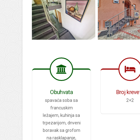
Obuhvata
Broj kreve
spavaća soba sa
2+2
francuskim
ležajem, kuhinja sa
trpezarijom, dnveni
boravak sa grofom
na rasklapanje,