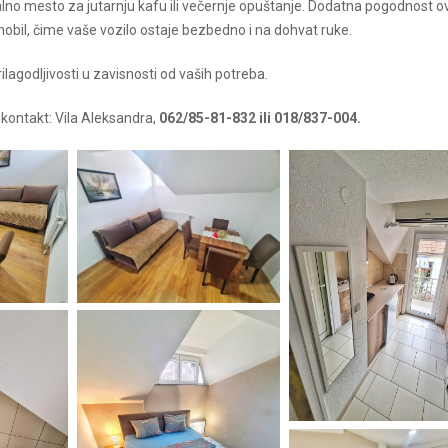
ealno mesto za jutarnju kafu ili večernje opuštanje. Dodatna pogodnost 
bil, čime vaše vozilo ostaje bezbedno i na dohvat ruke.
ilagodljivosti u zavisnosti od vaših potreba.
a kontakt: Vila Aleksandra,
062/85-81-832 ili 018/837-004.