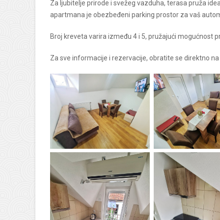
Za ljubitelje prirode i svežeg vazduha, terasa pruža id
apartmana je obezbeđeni parking prostor za vaš automo
Broj kreveta varira između 4 i 5, pružajući mogućnost pr
Za sve informacije i rezervacije, obratite se direktno n