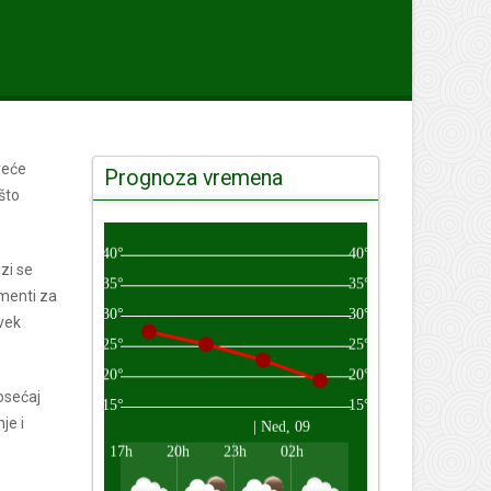
veće
Prognoza vremena
što
zi se
ementi za
vek
osećaj
je i