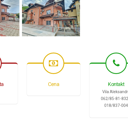
ta
Cena
Kontakt
Vila Aleksand
062/85-81-832 
018/837-00