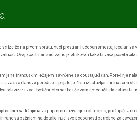
ra
o se izdiže na prvom spratu, nudi prostran i udoban smeštaj idealan za 
rivatnost. Ovaj apartman sadržajno je oblikovan kako bi vaša poseta bila 
emljene francuskim ležajem, savršene za opuštajući san. Pored nje nala
a za sve članove porodice ili prijatelje. Nisu izostavljeni ni moderni el
 televizora kao i bežični internet koji će vam omogućiti da ostanete u
eophodnim sadržajima za pripremu i uživanje u obrocima, pružajući vam 
nirano sa pažnjom na detalje, nudi sve pogodnosti potrebne za osvežen