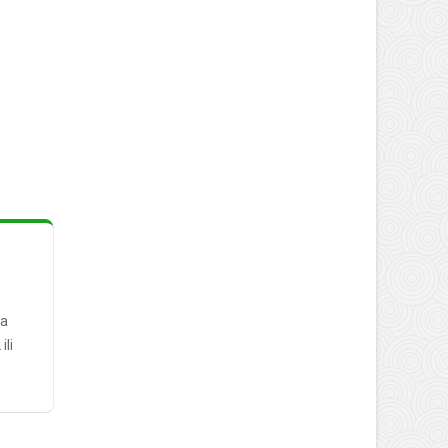
ra
ili
4